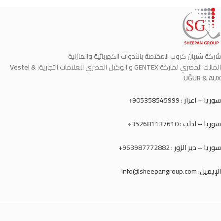
شركة شيبان كروب المختصة بالأدوات الكهربائية والمنزلية
المالك الحصري لماركة
GENTEX
و الوكيل الحصري للعلامات التجارية:
Vestel &
UĞUR & AUX
سوريا – اعزاز :
905358545999
+
سوريا – ادلب :
352681137610
+
سوريا – دير الزور :
963987772882+
الإيميل:
info@sheepangroup.com