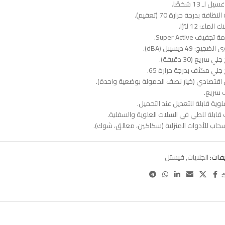
لـ 13 شخصًا.
نظافة بدرجة حرارة 70 (تعقيم).
لماء: 12 لترًا.
فيف Super Active.
يج: 49 ديسيبل (dBA).
ي سريع (30 دقيقة).
 جلي مكثف بدرجة حرارة 65.
اقتصادي (خيار نصف الحمولة بوضعية واحدة).
 سريع.
وية قابلة للتعديل عند التحميل.
قابلة للطي في السلات العلوية والسفلية.
حاب للأدوات المنزلية (سكاكين، معالق، شوك).
فات:
الجلايات
,
فيستل