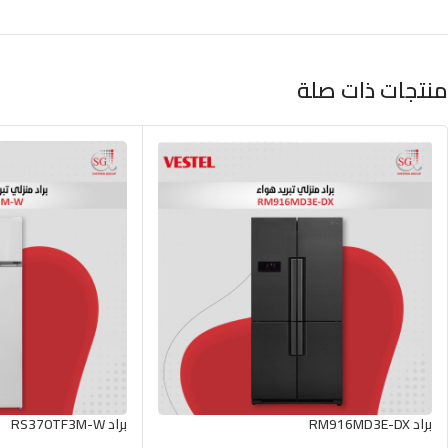
منتجات ذات صلة
براد RM916MD3E-DX
براد RS370TF3M-W