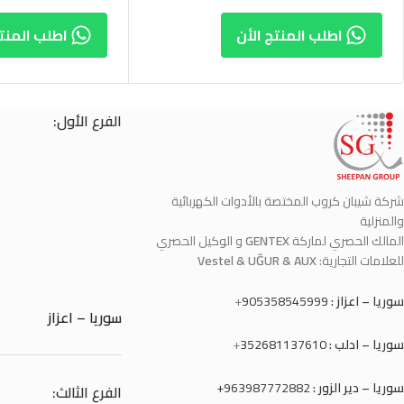
اطلب المنتج الأن
اطلب المنتج
الفرع الأول:
شركة شيبان كروب المختصة بالأدوات الكهربائية
والمنزلية
المالك الحصري لماركة
GENTEX
و الوكيل الحصري
للعلامات التجارية:
Vestel & UĞUR & AUX
سوريا – اعزاز :
905358545999
+
سوريا – اعزاز
سوريا – ادلب :
352681137610
+
سوريا – دير الزور :
963987772882+
الفرع الثالث: