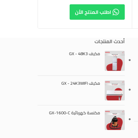
اطلب المنتج الأن
اطلب الم
أحدث المنتجات
مكيف GX - 48K3
مكيف GX - 24K3WIFI
مكنسة كهربائية GX-1600-C