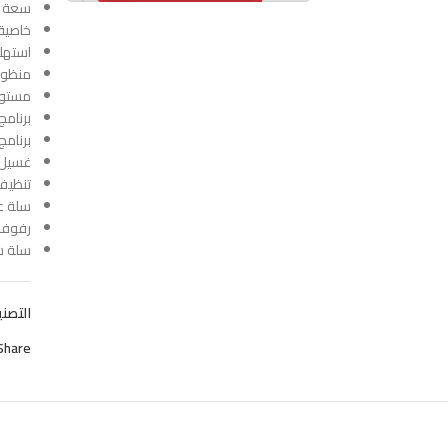
سعة غسيل 
خاصية ال
استهلاك ا
منظومة تج
مستوى الضج
برنامج جل
برنامج
غسيل 
تنظيف
سلة عل
رفوف 
سلة س
التصني
Share: