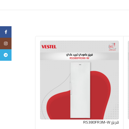
cebook
tagram
legram
فريزر RS380FR3M-W
فريزر عامودي RN600FR4E – DX