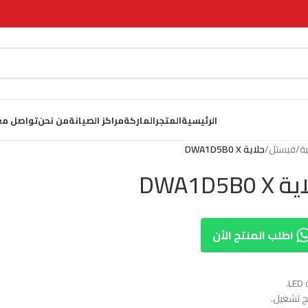
الرئيسية
المتجر
الماركة
مراكز الصيانة
من نحن
تواصل مع
ية
/
فيستل
/
جلاية DWA1D5B0 X
DWA1D5B0 
اطلب المنتج الأن
.