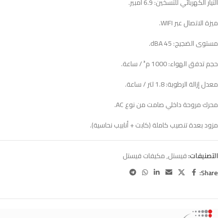
التيار الكهربائي للتسخين: 6.9 أمبير.
ميزة الاتصال عبر WIFI.
مستوى الضجيج: 45 dBA.
حجم تدفق الهواء: 1000 م³ / ساعة.
معدل إزالة الرطوبة: 1.8 لتر / ساعة.
محرك مروحة داخلي صامت من نوع AC.
مزود بعدة تنصيب كاملة (كابت + أنابيب نحاسية).
التصنيفات:
فيستل
,
مكيفات فيستل
Share: