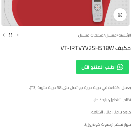
Click to enlarge
الرئيسية
/
فيستل
/
مكيفات فيستل
مكيف VT-IRTVYV2SHS18W
اطلب المنتج الأن
يعمل بكفاءة في درجة حرارة جو تصل حتى 58 درجة مئوية (T3).
نظام التشغيل: بارد / حار.
مزود بـ فلتر عالي الكثافة.
جهاز تحكم (ريموت كونترول).