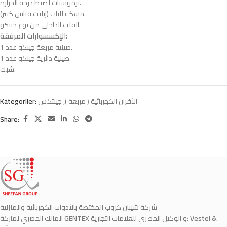
ترموستات لضبط درجة الحرارة.
مسكة للباب (إيليت قياس كبير).
القلب الداخلي من نوع جينكو.
الإكسسوارات المرفقة:
صينية مربعة جينكو عدد 1.
صينية دائرية جينكو عدد 1.
شبك.
الأفران الكهربائية ( مربعة )
,
جينتكس
Kategoriler:
Share:
شركة شيبان كروب المختصة بالأدوات الكهربائية والمنزلية
Vestel &
و الوكيل الحصري للعلامات التجارية:
GENTEX
المالك الحصري لماركة