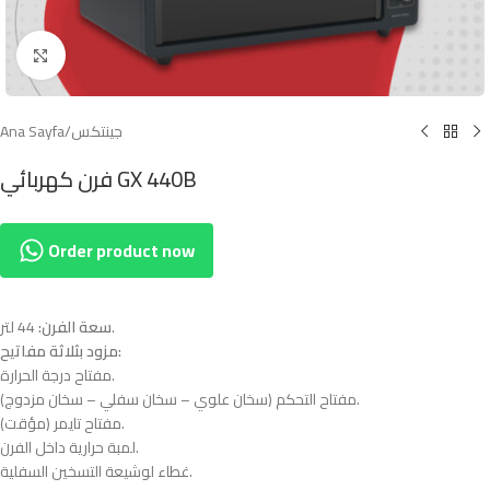
Click to enlarge
جينتكس
/
Ana Sayfa
فرن كهربائي GX 440B
Order product now
44 لتر.
سعة الفرن:
مزود بثلاثة مفاتيح:
مفتاح درجة الحرارة.
مفتاح التحكم (سخان علوي – سخان سفلي – سخان مزدوج).
مفتاح تايمر (مؤقت).
لمبة حرارية داخل الفرن.
غطاء لوشيعة التسخين السفلية.