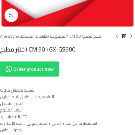
Click to enlarge
( CM 90 )فلاتر مطبخ
/
مجموعة الطباخات المدمجة
/
Ana Sayfa
فلتر مطبخ ( CM 90 ) GX-GS900
Order product now
شاشة ديجيتال ملونة
المادة: زجاجي كامل بلازما حراري
الفلتر: منسدل
أنبوب ألمنيوم
المصباح: ليد LED
استشعار يد عن بعد + لمس + تحكم صوتي باللغة الإنجليزية
المحرك: نحاس