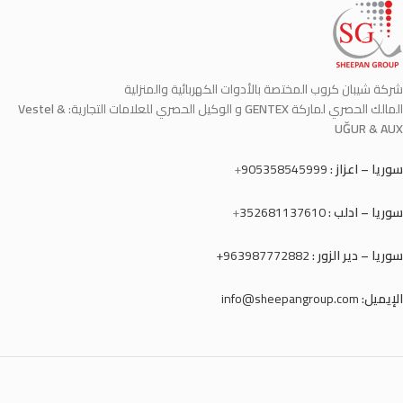
شركة شيبان كروب المختصة بالأدوات الكهربائية والمنزلية
المالك الحصري لماركة
GENTEX
و الوكيل الحصري للعلامات التجارية:
Vestel &
UĞUR & AUX
سوريا – اعزاز :
905358545999
+
سوريا – ادلب :
352681137610
+
سوريا – دير الزور :
963987772882+
الإيميل:
info@sheepangroup.com